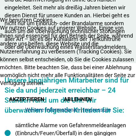
eingeleitet. Seit mehr als dreißig Jahren bieten wir
diesen Dienst für unsere Kunden an. Hierbei geht es
Wir benutzen Cookies
nicht nur um Einbruch- oder Brandalarme sondern
Wir nutzen Cookies auf unserer Website. Einige von
auch um die Überwachung technischer Störungen
ihnen sind essenziell für den Betrieb der Seite, während
aller Art – sei es der Kühlalarm der Tiefkühltruhe
andere uns helfen, diese Website und die
oder die Überwachung eines Wasserstandmelders.
Nutzererfahrung zu verbessern (Tracking Cookies). Sie
können selbst entscheiden, ob Sie die Cookies zulassen
möchten. Bitte beachten Sie, dass bei einer Ablehnung
womöglich nicht mehr alle Funktionalitäten der Seite zur
Unsere langjährigen Mitarbeiter sind für
Verfügung stehen.
Sie da und jederzeit erreichbar – 24
AKZEPTIEREN
ABLEHNEN
Stunden rund um die Uhr. Wir
überwachen folgende Kriterien für Sie:
Weitere Informationen
|
Impressum
sämtliche Alarme von Gefahrenmeldeanlagen
(Einbruch/Feuer/Überfall) in den gängigen