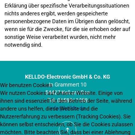
Erklärung über spezifische Verarbeitungssituationen
nichts anderes ergibt, werden gespeicherte
personenbezogene Daten im Übrigen dann gelöscht,
wenn sie für die Zwecke, für die sie erhoben oder auf
sonstige Weise verarbeitet wurden, nicht mehr
notwendig sind.
KELLDO-Electronic GmbH & Co. KG
In Grammert 10
Wir benutzen Cookies
54427 Kell am See
Wir nutzen Cookies auf unserer Website. Einige von
Tel. 06589/ 1088
ihnen sind essenziell für den Betrieb der Seite, während
info@kelldo.de
andere uns helfen, diese Website und die
Nutzererfahrung zu verbessern (Tracking Cookies). Sie
können selbst entscheiden, ob Sie die Cookies zulassen
möchten. Bitte beachten Sie, dass bei einer Ablehnung